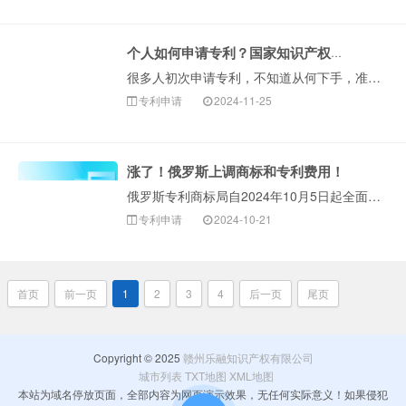
个人如何申请专利？国家知识产权局官方答复！
很多人初次申请专利，不知道从何下手，准备哪些材料？需要哪些手续？通过什么渠道申请？国家知识产权局对于专利申请作出解答，供大家参考。1、需提交申请文件申···
专利申请
2024-11-25
涨了！俄罗斯上调商标和专利费用！
俄罗斯专利商标局自2024年10月5日起全面上调发明专利、实用新型、外观设计官费，取消商标注册的电子折扣。主要修改内容包括：大部分服务的官费上涨25-···
专利申请
2024-10-21
首页
前一页
1
2
3
4
后一页
尾页
Copyright © 2025
赣州乐融知识产权有限公司
城市列表
TXT地图
XML地图
本站为域名停放页面，全部内容为网页演示效果，无任何实际意义！如果侵犯