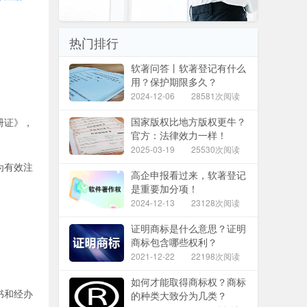
热门排行
软著问答丨软著登记有什么
用？保护期限多久？
2024-12-06
28581次阅读
国家版权比地方版权更牛？
册证》，
官方：法律效力一样！
2025-03-19
25530次阅读
为有效注
高企申报看过来，软著登记
是重要加分项！
2024-12-13
23128次阅读
证明商标是什么意思？证明
商标包含哪些权利？
2021-12-22
22198次阅读
如何才能取得商标权？商标
书和经办
的种类大致分为几类？