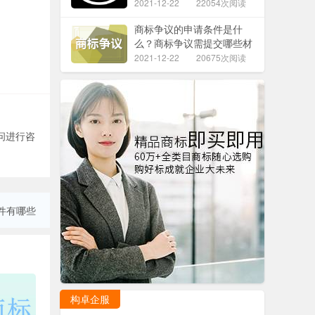
2021-12-22
22054次阅读
商标争议的申请条件是什
么？商标争议需提交哪些材
料？
2021-12-22
20675次阅读
问进行咨
件有哪些
构卓企服