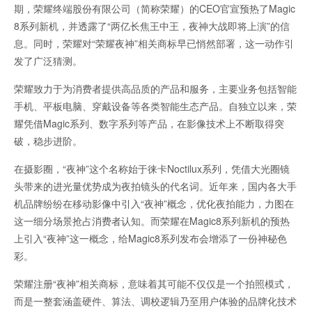
期，荣耀终端股份有限公司（简称荣耀）的CEO官宣预热了Magic
8系列新机，并透露了“两亿长焦王中王，夜神大战即将上演”的信
息。同时，荣耀对“荣耀夜神”相关商标早已悄然部署，这一动作引
发了广泛猜测。
荣耀致力于为消费者提供高品质的产品和服务，主要业务包括智能
手机、平板电脑、穿戴设备等各类智能生态产品。自独立以来，荣
耀凭借Magic系列、数字系列等产品，在影像技术上不断取得突
破，稳步进阶。
在摄影圈，“夜神”这个名称始于徕卡Noctilux系列，凭借大光圈镜
头带来的进光量优势成为夜拍镜头的代名词。近年来，国内各大手
机品牌纷纷在移动影像中引入“夜神”概念，优化夜拍能力，力图在
这一细分场景抢占消费者认知。而荣耀在Magic8系列新机的预热
上引入“夜神”这一概念，给Magic8系列发布会增添了一份神秘色
彩。
荣耀注册“夜神”相关商标，意味着其可能不仅仅是一个拍照模式，
而是一整套涵盖硬件、算法、调校逻辑乃至用户体验的品牌化技术